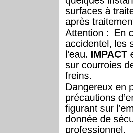
quelques instant
surfaces à trai
après traitemen
Attention : En 
accidentel, les 
l'eau.
IMPACT
e
sur courroies 
freins.
Dangereux en pr
précautions d’e
figurant sur l’e
donnée de sécur
professionnel.