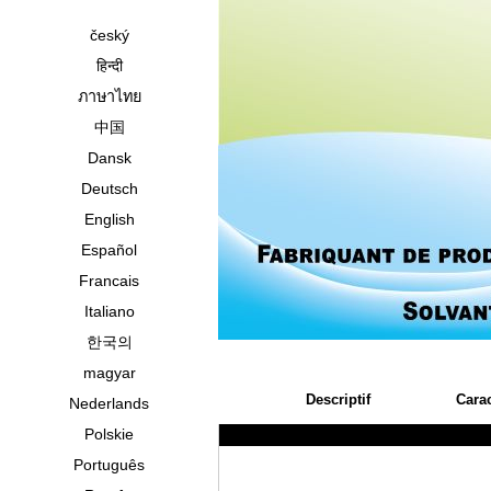
český
हिन्दी
ภาษาไทย
中国
Dansk
Deutsch
English
Español
Francais
Italiano
한국의
magyar
Descriptif
Carac
Nederlands
Polskie
Português