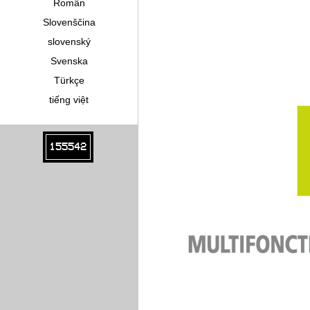
Român
Slovenščina
slovenský
Svenska
Türkçe
tiếng việt
155542