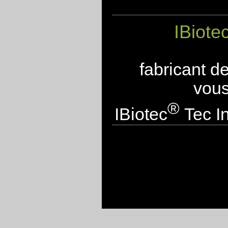
IBiote
fabricant d
vous
®
IBiotec
Tec In