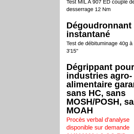
Test MIL A 907 ED couple d
desserrage 12 Nm
Dégoudronnant
instantané
Test de débituminage 40g à
3'15"
Dégrippant pou
industries agro-
alimentaire gara
sans HC, sans
MOSH/POSH, sa
MOAH
Procès verbal d'analyse
disponible sur demande