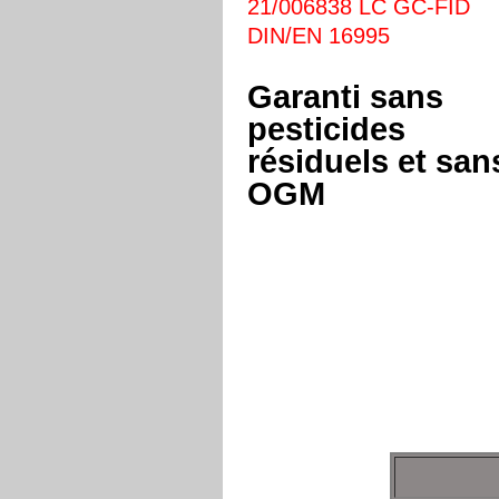
21/006838 LC GC-FID
DIN/EN 16995
Garanti sans
pesticides
résiduels et san
OGM