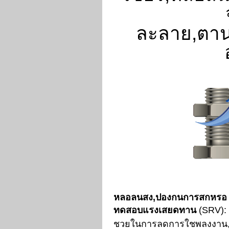
ละลาย,ตา
หลอลนสง,ปองกนการสกหรอ
ทดสอบแรงเสยดทาน
(SRV):
ชวยในการลดการใชพลงงาน