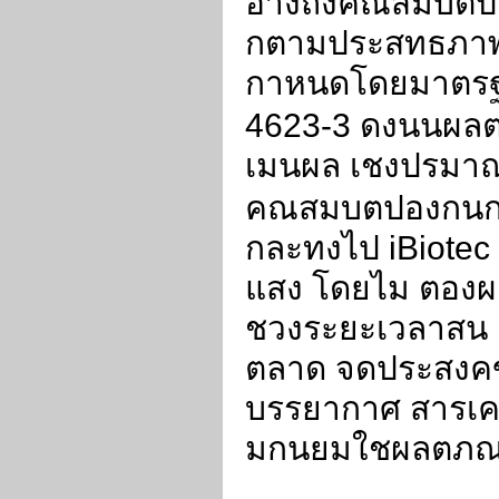
อางถงคณสมบตป
กตามประสทธภา
กาหนดโดยมาตร
4623-3
ดงนนผลต
เมนผล เชงปรมา
คณสมบตปองกนก
กละทงไป
iBiote
แสง โดยไม ตอง
ชวงระยะเวลาสน
ตลาด จดประสงค
บรรยากาศ สารเ
มกนยมใชผลตภณ