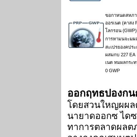
ขอกาหนดสหภ
ออรเนต (คาสง
โลกรอน
(GWP)
การหามนจะมผ
สะเปรยองคประ
ผสมกบ
227 EA
เนต ทมผลกระท
0 GWP
ออกฤทธปองกน
โดยสวนใหญผผล
นายาดออกซ ไดซ
ทาการตลาดผลต