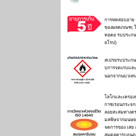
การทดสอบอาย
ของผลตภณฑ; ไ
ทอตอ รบประก
ยโรป)
สเปรยรบประกน
บการจดเกบแล
นอกจากนบวเทน
โลโกและเครอ
กาซเรอนกระจก
ลอยสะสมทางตร
มลพิษจากมนษย 
จดการของ เสย
สมดลคารบอนถ