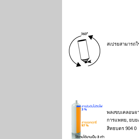
สเปรยสามารถใ
พลงขบเคลอนจา
การแพทย, ยบย
สิทธบตร
904 0