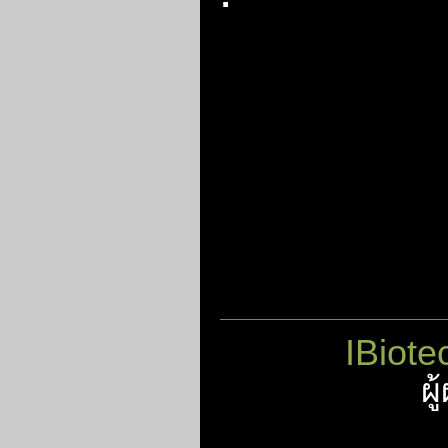
IBiote
ผ