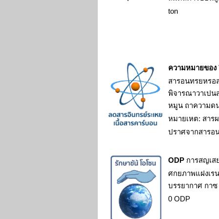
ton
ความหมายของ
สารอนทรยหรอส
พิจารณาวาเปน
หมูน ถาความด
หมายเหต: สาร
ปราศจากสารอ
ODP
การสญเสย
ศกยภาพแฝงเร
บรรยากาศ กา
0 ODP