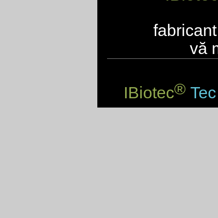
fabrican
vă 
®
IBiotec
Tec 