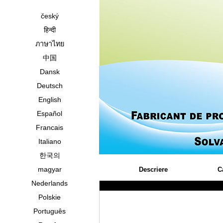
český
हिन्दी
ภาษาไทย
中国
Dansk
Deutsch
English
Español
Francais
Italiano
한국의
magyar
Descriere
C
Nederlands
Polskie
Português