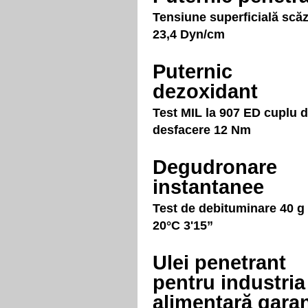
Tensiune superficială scă
23,4 Dyn/cm
Puternic
dezoxidant
Test MIL la 907 ED cuplu 
desfacere 12 Nm
Degudronare
instantanee
Test de debituminare 40 g 
20°C 3'15”
Ulei penetrant
pentru industria
alimentară garan