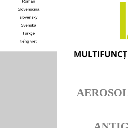
Român
Slovenščina
slovenský
Svenska
Türkçe
tiếng việt
AEROSOL
ANTIG