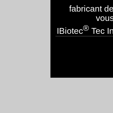
fabricant d
vous
®
IBiotec
Tec In