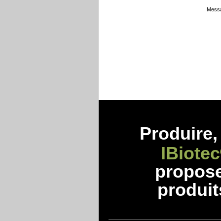
Messa
Produire, 
IBiotec
propos
produit