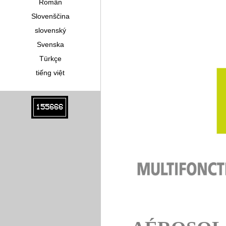
Român
Slovenščina
slovenský
Svenska
Türkçe
tiếng việt
155666