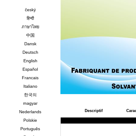
český
हिन्दी
ภาษาไทย
中国
Dansk
Deutsch
English
Español
Francais
Italiano
한국의
magyar
Descriptif
Carac
Nederlands
Polskie
Português