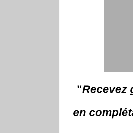
"
Recevez g
en compléta