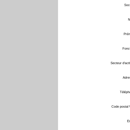
Soci
N
Prén
Fonct
Secteur d'activ
Adre
Téléph
Code postal Vi
Em